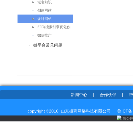
域名知识
创建网站
设计网站
SEO(搜索引擎优化)知
识
微信推广
微平台常见问题
新闻中心
|
合作伙伴
|
帮
copyright ©2016 山东极商网络科技有限公司
鲁ICP备
鲁公网安